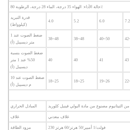
حالة الأداء: الهواء 35 درجة، الماء 28 درجة، الرطوبة 80٪
قدرة التبريد
4.0
5.2
6.0
7.2
(كيلوواط)
ضغط الصوت عند 1
38~48
38~48
40~50
42
متر ديسيبل (أ)
ضغط الصوت بنسبة
43
41
40
40
50% عند 1 متر
ديسيبل (أ)
ضغط الصوت عند 10
18~25
18~25
19~26
22
م ديسيبل (أ)
ن التيتانيوم مصنوع من مادة البولي فينيل كلوريد
المبادل الحراري
غلاف معدني
غلاف
230 فولت/1 أمبير/50 هرتز/60 هرتز
مزود الطاقة