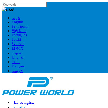
لغة
عربي
English
Български
Việt Nam
Português
Polski
Svenska
日本語
magyar
Latviešu
Malti
Français
فارسی
معلومات عنا
منتجات