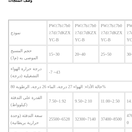
وصف المنتجات
PW٪7b٪7b0
PW٪7b٪7b0
PW٪7b٪7b0
PW
٪7
٪7d٪7dKZX
٪7d٪7dKZX
٪7d٪7dKZX
نموذج
YC-B
YC-B
YC-B
YC
حجم المسبح
15~30
20~40
25~50
30
الموصى به (م3)
درجة حرارة الهواء
-7 ~43
التشغيلية (درجة)
حالة الأداء: الهواء 27 درجة، الماء 26 درجة، الرطوبة 80%
القدرة على التدفئة
7.50~1.92
9.50~2.10
11.00~2.50
14
(كيلوواط)
47
سعة التدفئة (وحدة
25500~6528
32300~7140
37400~8500
0
حرارية بريطانية)