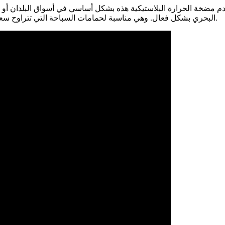
م مضخة الحرارة البلاستيكية هذه بشكل أساسي في أسواق البلدان أو المن
البحري بشكل فعال. وهي مناسبة لحمامات السباحة التي تتراوح سعتها من 15 مترًا مكعبًا إلى 100 متر مكعب وحمامات السبا الساخنة.