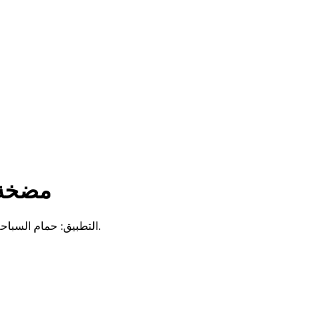
مضخة 
المادة المبردة: R32. التطبيق: حمام السباحة، المنتجع الصحي. مادة الهيكل: بلاستيك بالكامل.