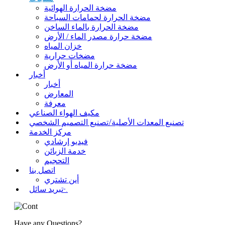
مضخة الحرارة الهوائية
مضخة الحرارة لحمامات السباحة
مضخة الحرارة بالماء الساخن
مضخة حرارة مصدر الماء / الأرض
خزان المياه
مضخات حرارية
مضخة حرارة المياه أو الأرض
أخبار
أخبار
المعارض
معرفة
مكيف الهواء الصناعي
تصنيع المعدات الأصلية/تصنيع التصميم الشخصي
مركز الخدمة
فيديو إرشادي
خدمة الزبائن
التحجيم
اتصل بنا
أين تشتري
تبريد سائل-.
Have any Questions?